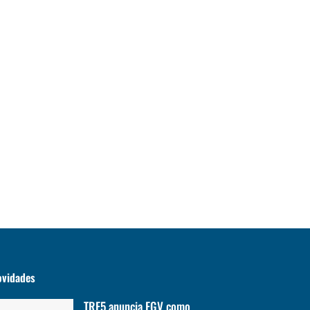
ovidades
TRF5 anuncia FGV como