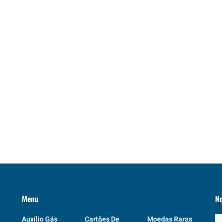
Menu
N
Auxílio Gás
Cartões De
Moedas Raras