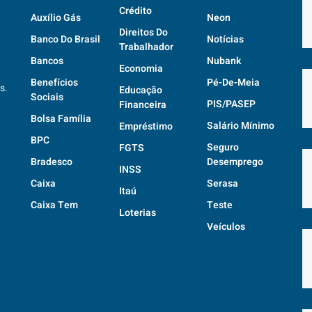
Crédito
Auxílio Gás
Neon
Direitos Do
Banco Do Brasil
Notícias
Trabalhador
Bancos
Nubank
Economia
Benefícios
Pé-De-Meia
s.
Educação
Sociais
PIS/PASEP
Financeira
Bolsa Família
Salário Mínimo
Empréstimo
BPC
Seguro
FGTS
Bradesco
Desemprego
INSS
Caixa
Serasa
Itaú
Caixa Tem
Teste
Loterias
Veículos