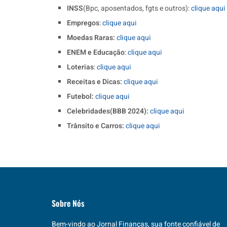
INSS
(Bpc, aposentados, fgts e outros):
clique aqui
Empregos
:
clique aqui
Moedas Raras:
clique aqui
ENEM e Educação
:
clique aqui
Loterias
:
clique aqui
Receitas e Dicas:
clique aqui
Futebol:
clique aqui
Celebridades(BBB 2024):
clique aqui
Trânsito e Carros:
clique aqui
Sobre Nós
Bem-vindo ao Jornal Finanças, sua fonte confiável de