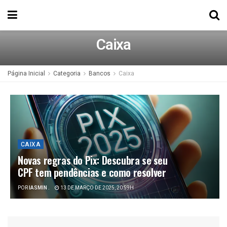
Caixa
Página Inicial
Categoria
Bancos
Caixa
CAIXA
Novas regras do Pix: Descubra se seu
CPF tem pendências e como resolver
POR
IASMIN .
13 DE MARÇO DE 2025, 20:59H