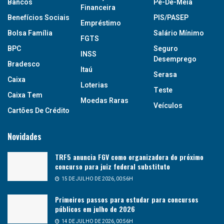
Bancos
Pé-De-Meia
Financeira
Benefícios Sociais
PIS/PASEP
Empréstimo
Bolsa Família
Salário Mínimo
FGTS
BPC
Seguro
INSS
Desemprego
Bradesco
Itaú
Serasa
Caixa
Loterias
Teste
Caixa Tem
Moedas Raras
Veículos
Cartões De Crédito
Novidades
TRF5 anuncia FGV como organizadora do próximo
concurso para juiz federal substituto
15 DE JULHO DE 2026, 00:56H
Primeiros passos para estudar para concursos
públicos em julho de 2026
14 DE JULHO DE 2026, 00:56H