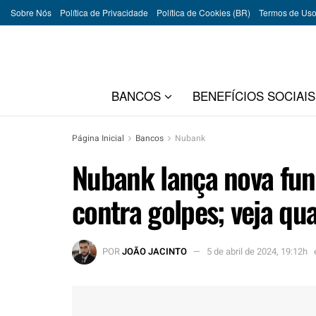
Sobre Nós
Política de Privacidade
Política de Cookies (BR)
Termos de Us
BANCOS
BENEFÍCIOS SOCIAIS
Página Inicial
Bancos
Nubank
Nubank lança nova fun
contra golpes; veja qua
POR
JOÃO JACINTO
5 de abril de 2024, 19:12h