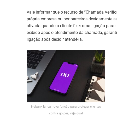
Vale informar que o recurso de “Chamada Verific
própria empresa ou por parceiros devidamente au
ativada quando o cliente fizer uma ligação para o 
exibido após o atendimento da chamada, garantind
ligação após decidir atendê-la.
Nubank lança nova função para proteger clientes
contra golpes; veja qual