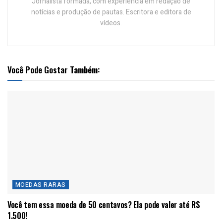
Jornalista formada, com experiência em redação de
notícias e produção de pautas. Escritora e editora de
vídeos.
Você Pode Gostar Também:
MOEDAS RARAS
Você tem essa moeda de 50 centavos? Ela pode valer até R$
1.500!