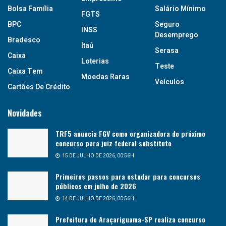
Bolsa Família
Salário Mínimo
FGTS
BPC
Seguro
INSS
Desemprego
Bradesco
Itaú
Serasa
Caixa
Loterias
Teste
Caixa Tem
Moedas Raras
Veículos
Cartões De Crédito
Novidades
TRF5 anuncia FGV como organizadora do próximo
concurso para juiz federal substituto
15 DE JULHO DE 2026, 00:56H
Primeiros passos para estudar para concursos
públicos em julho de 2026
14 DE JULHO DE 2026, 00:56H
Prefeitura de Araçariguama-SP realiza concurso