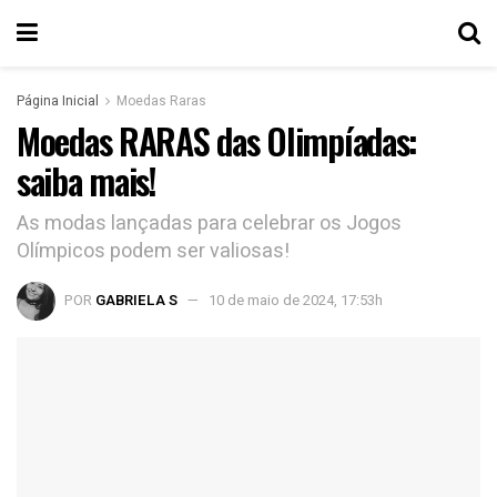
Página Inicial
Moedas Raras
Moedas RARAS das Olimpíadas:
saiba mais!
As modas lançadas para celebrar os Jogos
Olímpicos podem ser valiosas!
POR
GABRIELA S
10 de maio de 2024, 17:53h