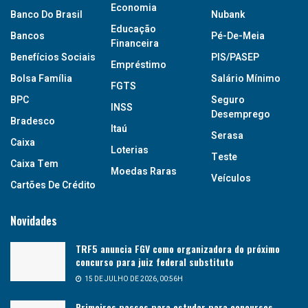
Economia
Banco Do Brasil
Nubank
Educação
Bancos
Pé-De-Meia
Financeira
Benefícios Sociais
PIS/PASEP
Empréstimo
Bolsa Família
Salário Mínimo
FGTS
BPC
Seguro
INSS
Desemprego
Bradesco
Itaú
Serasa
Caixa
Loterias
Teste
Caixa Tem
Moedas Raras
Veículos
Cartões De Crédito
Novidades
TRF5 anuncia FGV como organizadora do próximo
concurso para juiz federal substituto
15 DE JULHO DE 2026, 00:56H
Primeiros passos para estudar para concursos