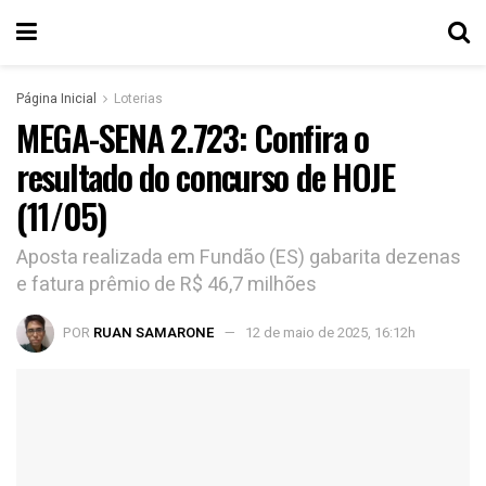
Página Inicial
Loterias
MEGA-SENA 2.723: Confira o
resultado do concurso de HOJE
(11/05)
Aposta realizada em Fundão (ES) gabarita dezenas
e fatura prêmio de R$ 46,7 milhões
POR
RUAN SAMARONE
12 de maio de 2025, 16:12h