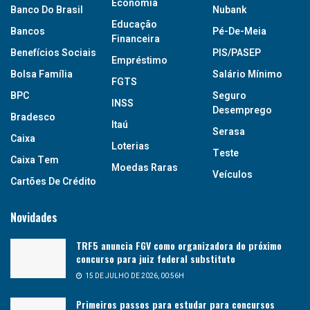
Economia
Banco Do Brasil
Nubank
Educação
Bancos
Pé-De-Meia
Financeira
Benefícios Sociais
PIS/PASEP
Empréstimo
Bolsa Família
Salário Mínimo
FGTS
BPC
Seguro
INSS
Desemprego
Bradesco
Itaú
Serasa
Caixa
Loterias
Teste
Caixa Tem
Moedas Raras
Veículos
Cartões De Crédito
Novidades
TRF5 anuncia FGV como organizadora do próximo
concurso para juiz federal substituto
15 DE JULHO DE 2026, 00:56H
Primeiros passos para estudar para concursos