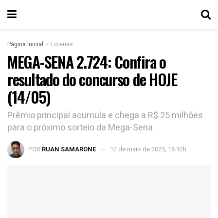
Página Inicial
Loterias
MEGA-SENA 2.724: Confira o
resultado do concurso de HOJE
(14/05)
Prêmio principal acumula e chega a R$ 25 milhões
para o próximo sorteio da Mega-Sena
POR
RUAN SAMARONE
12 de maio de 2025, 16:12h