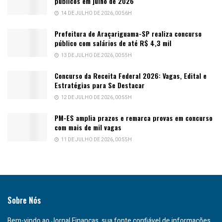
públicos em julho de 2026
14 DE JULHO DE 2026, 00:56H
Prefeitura de Araçariguama-SP realiza concurso
público com salários de até R$ 4,3 mil
13 DE JULHO DE 2026, 00:55H
Concurso da Receita Federal 2026: Vagas, Edital e
Estratégias para Se Destacar
12 DE JULHO DE 2026, 00:55H
PM-ES amplia prazos e remarca provas em concurso
com mais de mil vagas
11 DE JULHO DE 2026, 00:55H
Sobre Nós
Bem-vindo ao Jornal Finanças, sua fonte confiável de informações