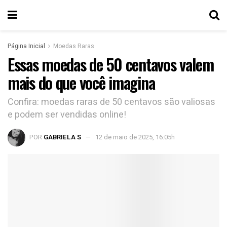
Página Inicial
Moedas Raras
Essas moedas de 50 centavos valem
mais do que você imagina
Confira: moedas raras de 50 centavos são valiosas
e podem ser vendidas online!
POR
GABRIELA S
12 de maio de 2025, 16:05h