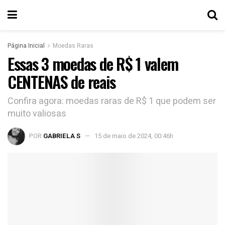
Página Inicial
Moedas Raras
Essas 3 moedas de R$ 1 valem
CENTENAS de reais
Confira agora: moedas raras de R$ 1 que podem ser
muito valiosas
POR
GABRIELA S
15 de maio de 2024, 00:46h