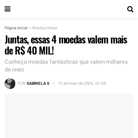
Página Inicial
Moedas Raras
Juntas, essas 4 moedas valem mais
de R$ 40 MIL!
Conheça moedas fantásticas que valem milhares
de reais
POR
GABRIELA S
12 de maio de 2025, 16:16h