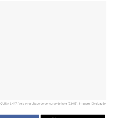
QUINA 6.447: Veja o resultado do concurso de hoje (22/05). Imagem: Divulgação.