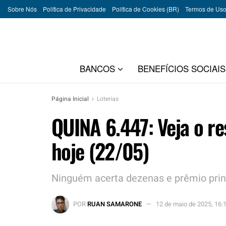
Sobre Nós
Política de Privacidade
Política de Cookies (BR)
Termos de Us
BANCOS
BENEFÍCIOS SOCIAIS
Página Inicial
Loterias
QUINA 6.447: Veja o r
hoje (22/05)
Ninguém acerta dezenas e prêmio prin
POR
RUAN SAMARONE
12 de maio de 2025, 16: