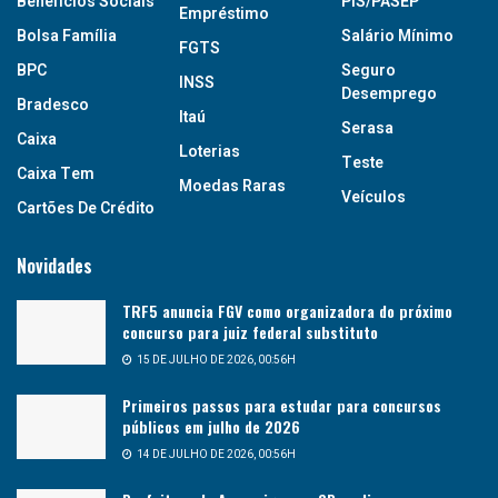
Benefícios Sociais
PIS/PASEP
Empréstimo
Bolsa Família
Salário Mínimo
FGTS
BPC
Seguro
INSS
Desemprego
Bradesco
Itaú
Serasa
Caixa
Loterias
Teste
Caixa Tem
Moedas Raras
Veículos
Cartões De Crédito
Novidades
TRF5 anuncia FGV como organizadora do próximo
concurso para juiz federal substituto
15 DE JULHO DE 2026, 00:56H
Primeiros passos para estudar para concursos
públicos em julho de 2026
14 DE JULHO DE 2026, 00:56H