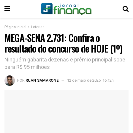
Página Inicial
Loterias
MEGA-SENA 2.731: Confira o
resultado do concurso de HOJE (1º)
Ninguém gabarita dezenas e prêmio principal sobe
para R$ 95 milhões
POR
RUAN SAMARONE
12 de maio de 2025, 16:12h