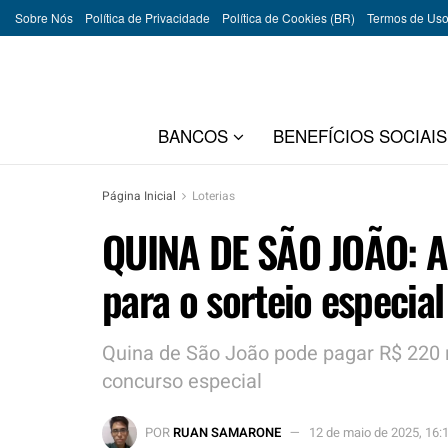
Sobre Nós
Política de Privacidade
Política de Cookies (BR)
Termos de Us
BANCOS
BENEFÍCIOS SOCIAIS
Página Inicial
Loterias
QUINA DE SÃO JOÃO: A
para o sorteio especial
Quina de São João pode pagar R$ 220 m
concurso especial
POR
RUAN SAMARONE
12 de maio de 2025, 16: