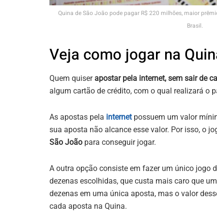
Quina de São João pode pagar R$ 220 milhões, maior prêmi
Brasil.
Veja como jogar na Quin
Quem quiser
apostar pela internet, sem sair de c
algum cartão de crédito, com o qual realizará o 
As apostas pela
internet
possuem um valor mínimo
sua aposta não alcance esse valor. Por isso, o j
São João
para conseguir jogar.
A outra opção consiste em fazer um único jogo 
dezenas escolhidas, que custa mais caro que um
dezenas em uma única aposta, mas o valor desse
cada aposta na Quina.