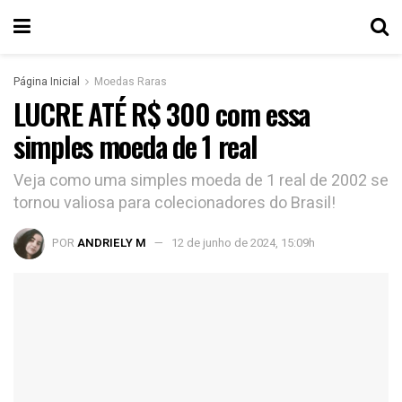
Página Inicial
Moedas Raras
LUCRE ATÉ R$ 300 com essa
simples moeda de 1 real
Veja como uma simples moeda de 1 real de 2002 se
tornou valiosa para colecionadores do Brasil!
POR
ANDRIELY M
12 de junho de 2024, 15:09h