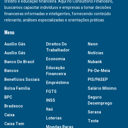
crédito e educação financeira. Aqui no Consultório Financeiro,
buscamos capacitar indivíduos e empresas a tomar decisões
financeiras informadas e inteligentes, fornecendo conteúdo
relevante, análises especializadas e orientações práticas.
Menu
Auxílio Gás
Direitos Do
Neon
Trabalhador
Auxílio Gás
Notícias
Economia
Banco Do Brasil
Nubank
Educação
Bancos
Pé-De-Meia
Financeira
Benefícios Sociais
PIS/PASEP
Empréstimo
Bolsa Família
Salário Mínimo
FGTS
BPC
Seguro
INSS
Desemprego
Bradesco
Itaú
Serasa
Caixa
Loterias
Teste
Caixa Tem
Moedas Raras