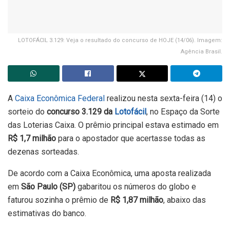
LOTOFÁCIL 3.129: Veja o resultado do concurso de HOJE (14/06). Imagem:
Agência Brasil.
A
Caixa Econômica Federal
realizou nesta sexta-feira (14) o
sorteio do
concurso 3.129 da
Lotofácil
, no Espaço da Sorte
das Loterias Caixa. O prêmio principal estava estimado em
R$ 1,7 milhão
para o apostador que acertasse todas as
dezenas sorteadas.
De acordo com a Caixa Econômica, uma aposta realizada
em
São Paulo (SP)
gabaritou os números do globo e
faturou sozinha o prêmio de
R$ 1,87 milhão
, abaixo das
estimativas do banco.