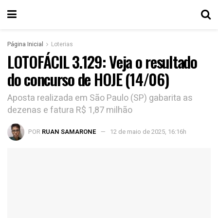
Página Inicial
Loterias
LOTOFÁCIL 3.129: Veja o resultado
do concurso de HOJE (14/06)
Aposta realizada em São Paulo (SP) gabarita as
dezenas e fatura R$ 1,87 milhão
POR
RUAN SAMARONE
12 de maio de 2025, 16:16h