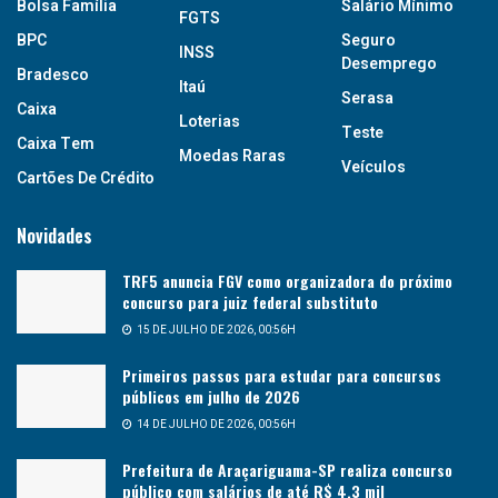
Bolsa Família
Salário Mínimo
FGTS
BPC
Seguro
INSS
Desemprego
Bradesco
Itaú
Serasa
Caixa
Loterias
Teste
Caixa Tem
Moedas Raras
Veículos
Cartões De Crédito
Novidades
TRF5 anuncia FGV como organizadora do próximo
concurso para juiz federal substituto
15 DE JULHO DE 2026, 00:56H
Primeiros passos para estudar para concursos
públicos em julho de 2026
14 DE JULHO DE 2026, 00:56H
Prefeitura de Araçariguama-SP realiza concurso
público com salários de até R$ 4,3 mil