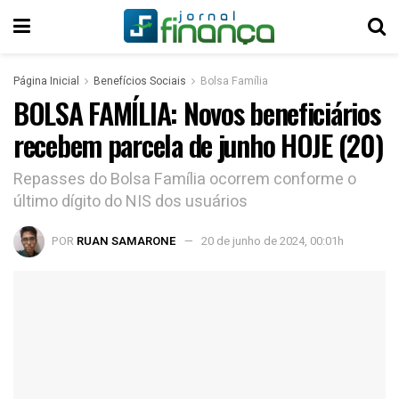
Página Inicial
Benefícios Sociais
Bolsa Família
BOLSA FAMÍLIA: Novos beneficiários
recebem parcela de junho HOJE (20)
Repasses do Bolsa Família ocorrem conforme o
último dígito do NIS dos usuários
POR
RUAN SAMARONE
20 de junho de 2024, 00:01h