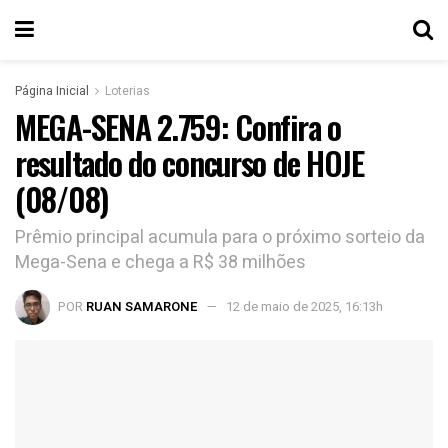
Página Inicial
Loterias
MEGA-SENA 2.759: Confira o
resultado do concurso de HOJE
(08/08)
Prêmio principal acumula para o próximo sorteio da
Mega-Sena e chega a R$ 38 milhões
POR
RUAN SAMARONE
12 de maio de 2025, 16:13h