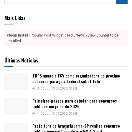
Mais Lidas
Plugin Install
: Popular Post Widget need JNews - View Counter to be
installed
Últimas Notícias
TRF5 anuncia FGV como organizadora do próximo
concurso para juiz federal substituto
15 DE JULHO DE 2026, 00:56H
Primeiros passos para estudar para concursos
públicos em julho de 2026
14 DE JULHO DE 2026, 00:56H
Prefeitura de Araçariguama-SP realiza concurso
público com salários de até R$ 4,3 mil