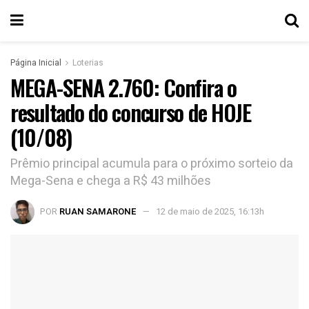
Página Inicial
Loterias
MEGA-SENA 2.760: Confira o
resultado do concurso de HOJE
(10/08)
Prêmio principal acumula para o próximo sorteio da
Mega-Sena e chega a R$ 43 milhões
POR
RUAN SAMARONE
12 de maio de 2025, 16:13h