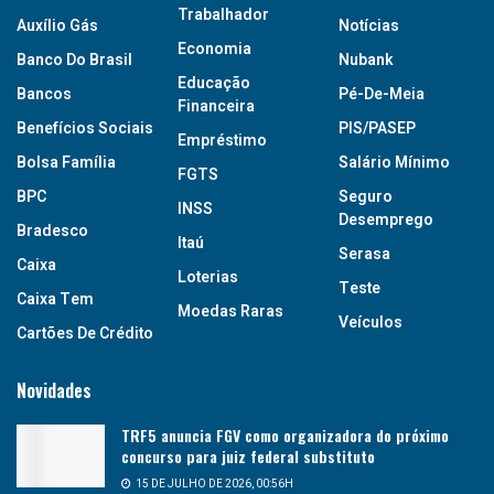
Trabalhador
Auxílio Gás
Notícias
Economia
Banco Do Brasil
Nubank
Educação
Bancos
Pé-De-Meia
Financeira
Benefícios Sociais
PIS/PASEP
Empréstimo
Bolsa Família
Salário Mínimo
FGTS
BPC
Seguro
INSS
Desemprego
Bradesco
Itaú
Serasa
Caixa
Loterias
Teste
Caixa Tem
Moedas Raras
Veículos
Cartões De Crédito
Novidades
TRF5 anuncia FGV como organizadora do próximo
concurso para juiz federal substituto
15 DE JULHO DE 2026, 00:56H