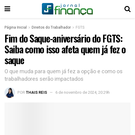
Página Inicial
Direitos do Trabalhador
FGTS
Fim do Saque-aniversário do FGTS:
Saiba como isso afeta quem já fez o
saque
O que muda para quem já fez a opção e como os
trabalhadores serão impactados
POR
THAIS REIS
6 de novembro de 2024, 20:29h