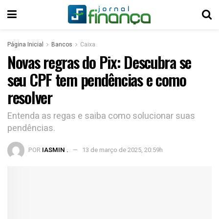
Página Inicial
Bancos
Caixa
Novas regras do Pix: Descubra se
seu CPF tem pendências e como
resolver
Entenda as regas e saiba como solucionar suas
pendências.
POR
IASMIN .
13 de março de 2025, 20:59h