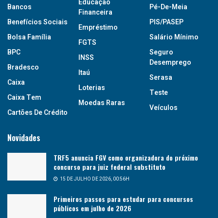
Educação
Bancos
Pé-De-Meia
Financeira
Benefícios Sociais
PIS/PASEP
Empréstimo
Bolsa Família
Salário Mínimo
FGTS
BPC
Seguro
INSS
Desemprego
Bradesco
Itaú
Serasa
Caixa
Loterias
Teste
Caixa Tem
Moedas Raras
Veículos
Cartões De Crédito
Novidades
TRF5 anuncia FGV como organizadora do próximo
concurso para juiz federal substituto
15 DE JULHO DE 2026, 00:56H
Primeiros passos para estudar para concursos
públicos em julho de 2026