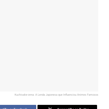
Kuchisake-onna: A Lenda Japonesa que Influenciou Animes Famosos