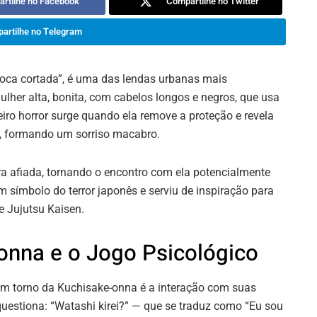
rtilhe no Facebook
Compartilhe no Twitter
artilhe no Telegram
oca cortada”, é uma das lendas urbanas mais
ulher alta, bonita, com cabelos longos e negros, que usa
ro horror surge quando ela remove a proteção e revela
a, formando um sorriso macabro.
ra afiada, tornando o encontro com ela potencialmente
 símbolo do terror japonês e serviu de inspiração para
e Jujutsu Kaisen.
onna e o Jogo Psicológico
em torno da Kuchisake-onna é a interação com suas
questiona: “Watashi kirei?” — que se traduz como “Eu sou