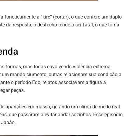
ha foneticamente a “kire” (cortar), o que confere um duplo
 da resposta, o desfecho tende a ser fatal, o que torna
enda
as formas, mas todas envolvendo violência extrema.
r um marido ciumento; outras relacionam sua condição a
urante o período Edo, relatos associavam a figura a
regar peças.
 de aparições em massa, gerando um clima de medo real
ens, que passaram a evitar andar sozinhos. Esse episódio
o Japão.