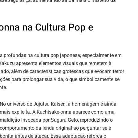
sse segurança, aumentando ainda mais o mistério da
-onna na Cultura Pop e
s profundas na cultura pop japonesa, especialmente em
Kakuzu apresenta elementos visuais que remetem à
do, além de características grotescas que evocam terror
ações para prolongar sua vida, o que simbolicamente se
nte.
No universo de Jujutsu Kaisen, a homenagem é ainda
mais explícita. A Kuchisake-onna aparece como uma
maldição invocada por Suguru Geto, reproduzindo o
comportamento da lenda original ao perguntar se é
bonita antes de atacar. Essa adaptação reforça o