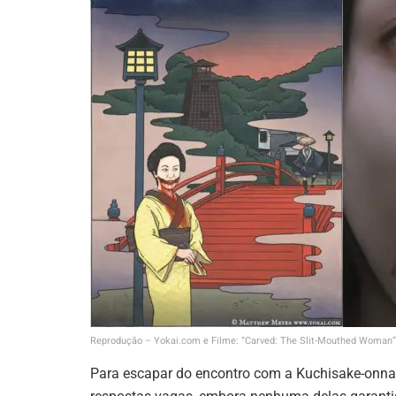
Reprodução – Yokai.com e Filme: “Carved: The Slit-Mouthed Woman”
Para escapar do encontro com a Kuchisake-onna,