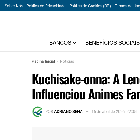
Sobre Nós
Política de Privacidade
Política de Cookies (BR)
Termos de Us
BANCOS
BENEFÍCIOS SOCIAIS
Página Inicial
Notícias
Kuchisake-onna: A Len
Influenciou Animes F
POR
ADRIANO SENA
16 de abril de 2026, 22:05h