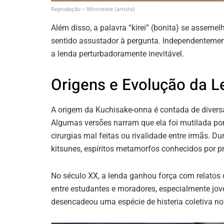
Reprodução – Miricreate (artista)
Além disso, a palavra “kirei” (bonita) se assemel
sentido assustador à pergunta. Independentemente
a lenda perturbadoramente inevitável.
Origens e Evolução da L
A origem da Kuchisake-onna é contada de divers
Algumas versões narram que ela foi mutilada po
cirurgias mal feitas ou rivalidade entre irmãs. D
kitsunes, espíritos metamorfos conhecidos por p
No século XX, a lenda ganhou força com relatos
entre estudantes e moradores, especialmente jov
desencadeou uma espécie de histeria coletiva n