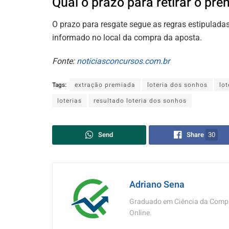
Qual o prazo para retirar o prê
O prazo para resgate segue as regras estipulada
informado no local da compra da aposta.
Fonte:
noticiasconcursos.com.br
Tags:
extração premiada
loteria dos sonhos
lo
loterias
resultado loteria dos sonhos
Send
Share
30
Adriano Sena
Graduado em Ciência da Compu
Online.