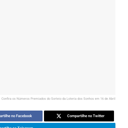
Confira os Números Premiados do Sorteio da Loteria dos Sonhos em 16 de Abril
rtilhe no Facebook
Compartilhe no Twitter