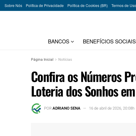
Sobre Nós
Política de Privacidade
Política de Cookies (BR)
Termos de Us
BANCOS
BENEFÍCIOS SOCIAIS
Página Inicial
Notícias
Confira os Números Pr
Loteria dos Sonhos em 
POR
ADRIANO SENA
16 de abril de 2026, 20:08h