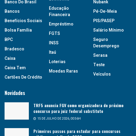
Banco Do Brasil
Nubank
Educação
Bancos
Pé-De-Meia
Financeira
Benefícios Sociais
PIS/PASEP
Empréstimo
Bolsa Família
Salário Mínimo
FGTS
BPC
Seguro
INSS
Desemprego
Bradesco
Itaú
Serasa
Caixa
Loterias
Teste
Caixa Tem
Moedas Raras
Veículos
Cartões De Crédito
Novidades
TRF5 anuncia FGV como organizadora do próximo
concurso para juiz federal substituto
15 DE JULHO DE 2026, 00:56H
Primeiros passos para estudar para concursos