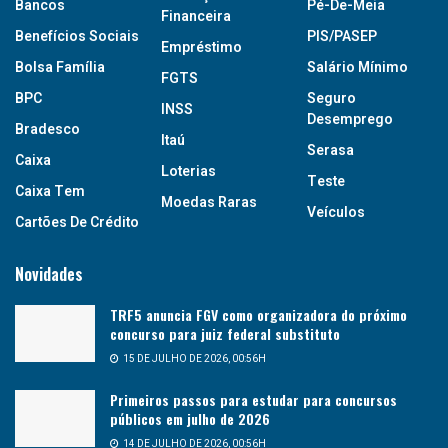
Bancos
Pé-De-Meia
Financeira
Benefícios Sociais
PIS/PASEP
Empréstimo
Bolsa Família
Salário Mínimo
FGTS
BPC
Seguro
INSS
Desemprego
Bradesco
Itaú
Serasa
Caixa
Loterias
Teste
Caixa Tem
Moedas Raras
Veículos
Cartões De Crédito
Novidades
TRF5 anuncia FGV como organizadora do próximo
concurso para juiz federal substituto
15 DE JULHO DE 2026, 00:56H
Primeiros passos para estudar para concursos
públicos em julho de 2026
14 DE JULHO DE 2026, 00:56H