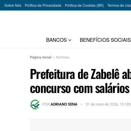
Sobre Nós
Política de Privacidade
Política de Cookies (BR)
Termos de Us
BANCOS
BENEFÍCIOS SOCIAIS
Página Inicial
Notícias
Prefeitura de Zabelê a
concurso com salários 
POR
ADRIANO SENA
31 de maio de 2026, 15:18h