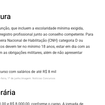
tura
 função, que incluem a escolaridade mínima exigida,
 registro profissional junto ao conselho competente. Para
rteira Nacional de Habilitação (CNH) categoria D ou
atos devem ter no mínimo 18 anos, estar em dia com as
om as obrigações militares, além de não apresentar
a-feira, 1º de junho.Imagem: Notícias Concursos
rária
21,00 e R$ 8.000,00, conforme o cargo. A jornada de