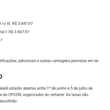
 e II): R$ 3.847,97
al I: R$ 3.847,97
97
tificações, adicionais e outras vantagens previstas em lei.
o
belê estarão abertas entre 1º de junho e 5 de julho de
ite do CPCON, organizador do certame. As taxas são
escolhido: