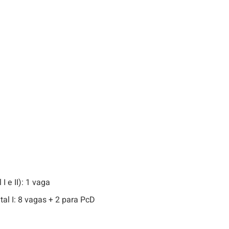
 e II): 1 vaga
al I: 8 vagas + 2 para PcD