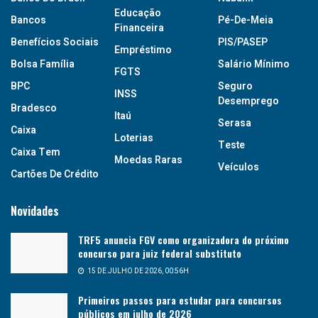
Educação
Bancos
Pé-De-Meia
Financeira
Benefícios Sociais
PIS/PASEP
Empréstimo
Bolsa Família
Salário Mínimo
FGTS
BPC
Seguro
INSS
Desemprego
Bradesco
Itaú
Serasa
Caixa
Loterias
Teste
Caixa Tem
Moedas Raras
Veículos
Cartões De Crédito
Novidades
TRF5 anuncia FGV como organizadora do próximo
concurso para juiz federal substituto
15 DE JULHO DE 2026, 00:56H
Primeiros passos para estudar para concursos
públicos em julho de 2026