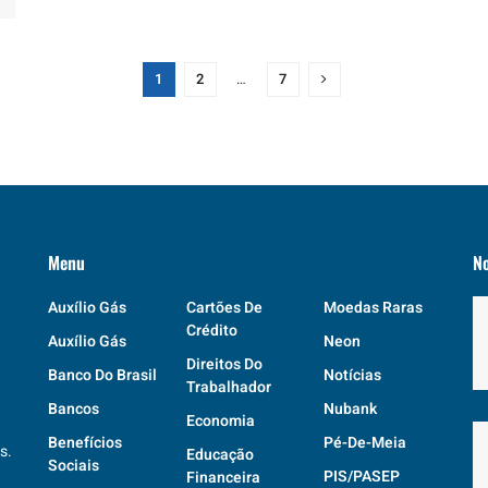
1
2
…
7
Menu
N
Auxílio Gás
Cartões De
Moedas Raras
Crédito
Auxílio Gás
Neon
Direitos Do
Banco Do Brasil
Notícias
Trabalhador
Bancos
Nubank
Economia
Benefícios
Pé-De-Meia
s.
Educação
Sociais
PIS/PASEP
Financeira