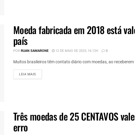
Moeda fabricada em 2018 está v
país
POR
RUAN SAMARONE
12 DE MAIO DE 2025, 16:12H
0
Muitos brasileiros têm contato diário com moedas, ao receberem t
DETAILS
LEIA MAIS
Três moedas de 25 CENTAVOS vale
erro