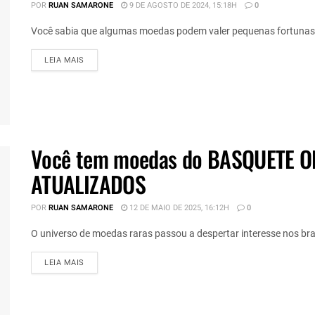
POR
RUAN SAMARONE
9 DE AGOSTO DE 2024, 15:18H
0
Você sabia que algumas moedas podem valer pequenas fortunas,
DETAILS
LEIA MAIS
Você tem moedas do BASQUETE OL
ATUALIZADOS
POR
RUAN SAMARONE
12 DE MAIO DE 2025, 16:12H
0
O universo de moedas raras passou a despertar interesse nos bras
DETAILS
LEIA MAIS