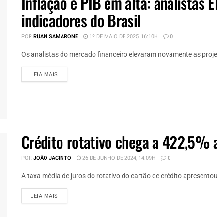
Inflação e PIB em alta: analistas
indicadores do Brasil
POR
RUAN SAMARONE
12 DE MAIO DE 2025, 16:10H
0
Os analistas do mercado financeiro elevaram novamente as projeçõ
DETAILS
LEIA MAIS
Crédito rotativo chega a 422,5% 
POR
JOÃO JACINTO
26 DE JUNHO DE 2024, 14:09H
0
A taxa média de juros do rotativo do cartão de crédito apresento
DETAILS
LEIA MAIS