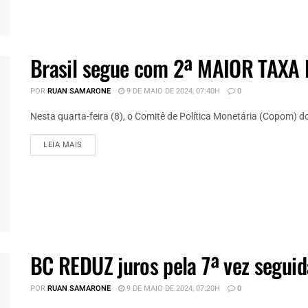
Brasil segue com 2ª MAIOR TAXA
POR
RUAN SAMARONE
9 DE MAIO DE 2024, 07:40H
0
Nesta quarta-feira (8), o Comitê de Política Monetária (Copom) do
DETAILS
LEIA MAIS
BC REDUZ juros pela 7ª vez segui
POR
RUAN SAMARONE
9 DE MAIO DE 2024, 07:20H
0