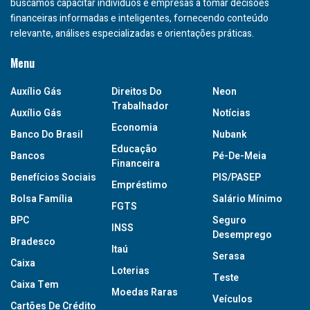
buscamos capacitar indivíduos e empresas a tomar decisões
financeiras informadas e inteligentes, fornecendo conteúdo
relevante, análises especializadas e orientações práticas.
Menu
Auxílio Gás
Direitos Do
Neon
Trabalhador
Auxílio Gás
Notícias
Economia
Banco Do Brasil
Nubank
Educação
Bancos
Pé-De-Meia
Financeira
Benefícios Sociais
PIS/PASEP
Empréstimo
Bolsa Família
Salário Mínimo
FGTS
BPC
Seguro
INSS
Desemprego
Bradesco
Itaú
Serasa
Caixa
Loterias
Teste
Caixa Tem
Moedas Raras
Veículos
Cartões De Crédito