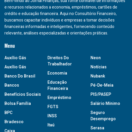
Bem-vindo ao Jornal Finanças, sua fonte confiável de informações
e recursos relacionados a economia, empréstimos, cartões de
crédito e educação financeira. Aqui no Consultório Financeiro,
buscamos capacitar indivíduos e empresas a tomar decisões
financeiras informadas e inteligentes, fornecendo conteúdo
relevante, análises especializadas e orientações práticas.
Menu
Auxílio Gás
Direitos Do
Neon
Trabalhador
Auxílio Gás
Notícias
Economia
Banco Do Brasil
Nubank
Educação
Bancos
Pé-De-Meia
Financeira
Benefícios Sociais
PIS/PASEP
Empréstimo
Bolsa Família
Salário Mínimo
FGTS
BPC
Seguro
INSS
Desemprego
Bradesco
Itaú
Serasa
Caixa