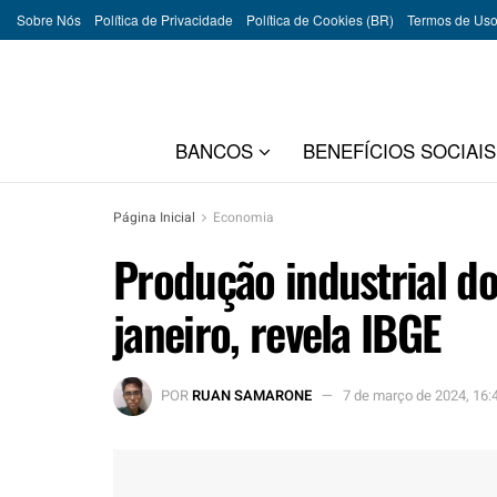
Sobre Nós
Política de Privacidade
Política de Cookies (BR)
Termos de Us
BANCOS
BENEFÍCIOS SOCIAIS
Página Inicial
Economia
Produção industrial d
janeiro, revela IBGE
POR
RUAN SAMARONE
7 de março de 2024, 16: