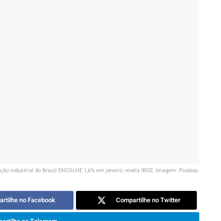
ção industrial do Brasil ENCOLHE 1,6% em janeiro, revela IBGE. Imagem: Pixabay.
rtilhe no Facebook
Compartilhe no Twitter