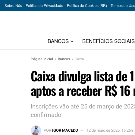
Sobre Nós
Política de Privacidade
Política de Cookies (BR)
Termos de Us
BANCOS
BENEFÍCIOS SOCIAIS
Página Inicial
Bancos
Caixa
Caixa divulga lista de 
aptos a receber R$ 16 
Inscrições vão até 25 de março de 202
confirmado
POR
IGOR MACEDO
12 de maio de 2025, 16:26h