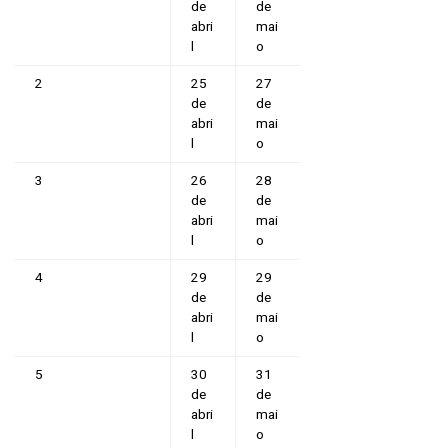
de
de
abri
mai
l
o
2
25
27
de
de
abri
mai
l
o
3
26
28
de
de
abri
mai
l
o
4
29
29
de
de
abri
mai
l
o
5
30
31
de
de
abri
mai
l
o