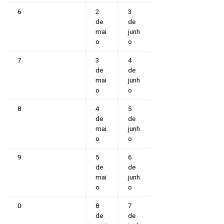
6
2
3
de
de
mai
junh
o
o
7
3
4
de
de
mai
junh
o
o
8
4
5
de
de
mai
junh
o
o
9
5
6
de
de
mai
junh
o
o
0
8
7
de
de