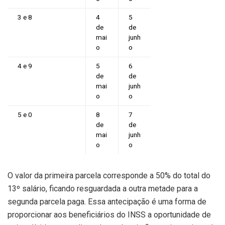
3 e 8
4
5
de
de
mai
junh
o
o
4 e 9
5
6
de
de
mai
junh
o
o
5 e 0
8
7
de
de
mai
junh
o
o
O valor da primeira parcela corresponde a 50% do total do
13º salário, ficando resguardada a outra metade para a
segunda parcela paga. Essa antecipação é uma forma de
proporcionar aos beneficiários do INSS a oportunidade de