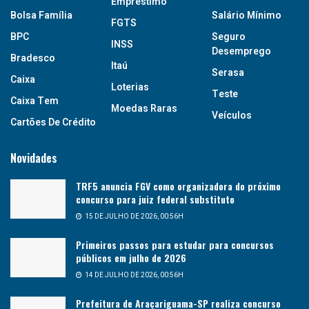
Empréstimo
Bolsa Família
Salário Mínimo
FGTS
BPC
Seguro
INSS
Desemprego
Bradesco
Itaú
Serasa
Caixa
Loterias
Teste
Caixa Tem
Moedas Raras
Veículos
Cartões De Crédito
Novidades
TRF5 anuncia FGV como organizadora do próximo
concurso para juiz federal substituto
15 DE JULHO DE 2026, 00:56H
Primeiros passos para estudar para concursos
públicos em julho de 2026
14 DE JULHO DE 2026, 00:56H
Prefeitura de Araçariguama-SP realiza concurso