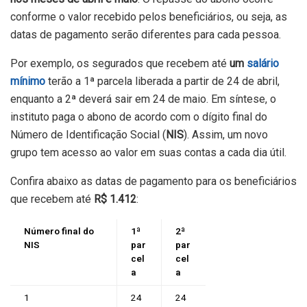
conforme o valor recebido pelos beneficiários, ou seja, as
datas de pagamento serão diferentes para cada pessoa.
Por exemplo, os segurados que recebem até
um
salário
mínimo
terão a 1ª parcela liberada a partir de 24 de abril,
enquanto a 2ª deverá sair em 24 de maio. Em síntese, o
instituto paga o abono de acordo com o dígito final do
Número de Identificação Social (
NIS
). Assim, um novo
grupo tem acesso ao valor em suas contas a cada dia útil.
Confira abaixo as datas de pagamento para os beneficiários
que recebem até
R$ 1.412
:
Número final do
1ª
2ª
NIS
par
par
cel
cel
a
a
1
24
24