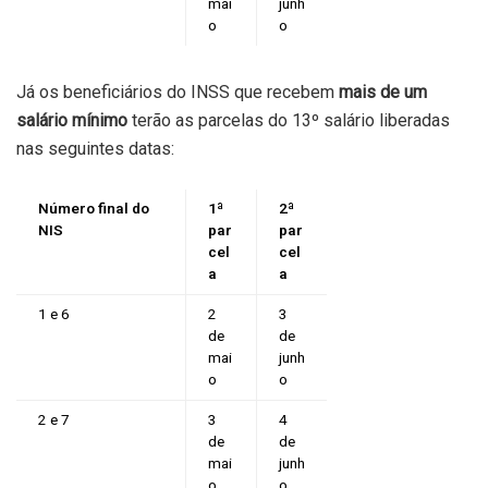
mai
junh
o
o
Já os beneficiários do INSS que recebem
mais de um
salário mínimo
terão as parcelas do 13º salário liberadas
nas seguintes datas:
Número final do
1ª
2ª
NIS
par
par
cel
cel
a
a
1 e 6
2
3
de
de
mai
junh
o
o
2 e 7
3
4
de
de
mai
junh
o
o