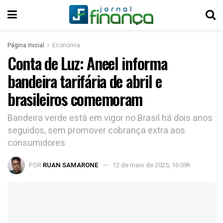
Página Inicial
Economia
Conta de Luz: Aneel informa
bandeira tarifária de abril e
brasileiros comemoram
Bandeira verde está em vigor no Brasil há dois anos
seguidos, sem promover cobrança extra aos
consumidores
POR
RUAN SAMARONE
12 de maio de 2025, 16:09h