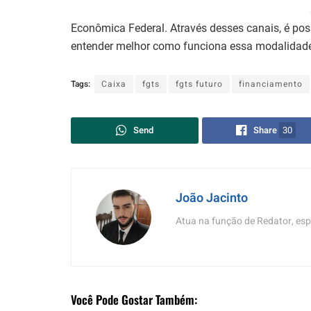
Econômica Federal. Através desses canais, é poss
entender melhor como funciona essa modalidade
Tags:
Caixa
fgts
fgts futuro
financiamento
Send
Share
30
João Jacinto
Atua na função de Redator, esp
Você Pode Gostar Também: