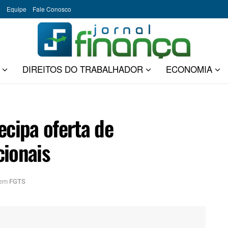
o
Equipe
Fale Conosco
DIREITOS DO TRABALHADOR
ECONOMIA
ecipa oferta de
cionais
em
FGTS