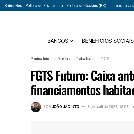
Sobre Nós
Política de Privacidade
Política de Cookies (BR)
Termos de Us
BANCOS
BENEFÍCIOS SOCIAIS
Página Inicial
Direitos do Trabalhador
FGTS
FGTS Futuro: Caixa ant
financiamentos habita
POR
JOÃO JACINTO
8 de abril de 2024, 18:03h