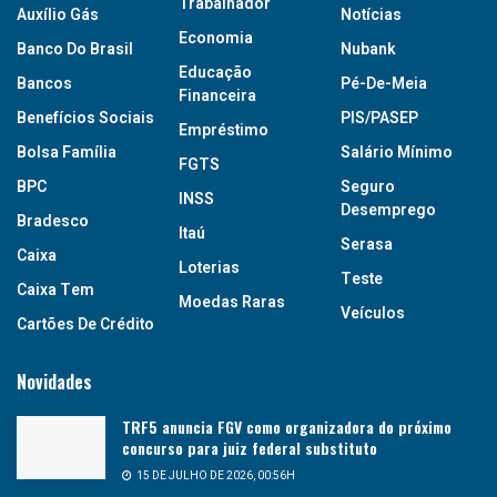
Trabalhador
Auxílio Gás
Notícias
Economia
Banco Do Brasil
Nubank
Educação
Bancos
Pé-De-Meia
Financeira
Benefícios Sociais
PIS/PASEP
Empréstimo
Bolsa Família
Salário Mínimo
FGTS
BPC
Seguro
INSS
Desemprego
Bradesco
Itaú
Serasa
Caixa
Loterias
Teste
Caixa Tem
Moedas Raras
Veículos
Cartões De Crédito
Novidades
TRF5 anuncia FGV como organizadora do próximo
concurso para juiz federal substituto
15 DE JULHO DE 2026, 00:56H