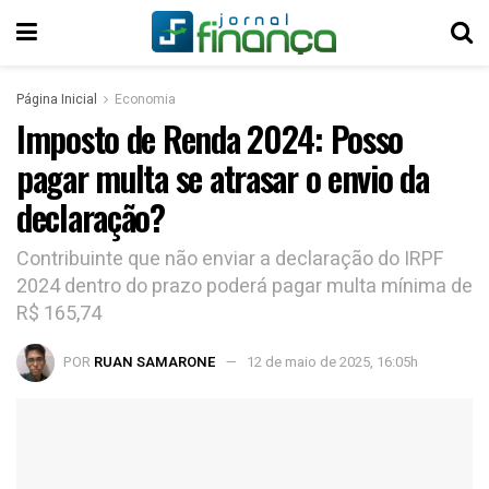
Página Inicial
Economia
Imposto de Renda 2024: Posso
pagar multa se atrasar o envio da
declaração?
Contribuinte que não enviar a declaração do IRPF
2024 dentro do prazo poderá pagar multa mínima de
R$ 165,74
POR
RUAN SAMARONE
12 de maio de 2025, 16:05h