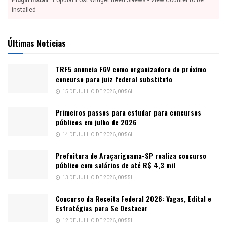
Plugin Install
: Popular Post Widget need JNews - View Counter to be
installed
Últimas Notícias
TRF5 anuncia FGV como organizadora do próximo
concurso para juiz federal substituto
15 DE JULHO DE 2026, 00:56H
Primeiros passos para estudar para concursos
públicos em julho de 2026
14 DE JULHO DE 2026, 00:56H
Prefeitura de Araçariguama-SP realiza concurso
público com salários de até R$ 4,3 mil
13 DE JULHO DE 2026, 00:55H
Concurso da Receita Federal 2026: Vagas, Edital e
Estratégias para Se Destacar
12 DE JULHO DE 2026, 00:55H