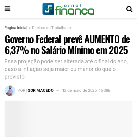
Página Inicial
Direitos do Trabalhador
Governo Federal prevê AUMENTO de
6,37% no Salário Mínimo em 2025
Essa projeção pode ser alterada até o final do ano,
caso a inflação seja maior ou menor do que o
previsto.
POR
IGOR MACEDO
12 de maio de 2025, 16:08h