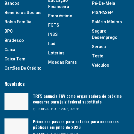
Educação
Bancos
Pé-De-Meia
Financeira
Benefícios Sociais
PIS/PASEP
Empréstimo
Bolsa Família
Salário Mínimo
FGTS
BPC
Seguro
INSS
Desemprego
Bradesco
Itaú
Serasa
Caixa
Loterias
Teste
Caixa Tem
Moedas Raras
Veículos
Cartões De Crédito
Novidades
TRF5 anuncia FGV como organizadora do próximo
concurso para juiz federal substituto
15 DE JULHO DE 2026, 00:56H
Primeiros passos para estudar para concursos
públicos em julho de 2026