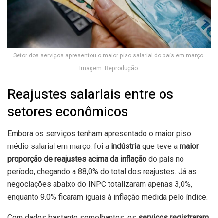
Setor dos serviços apresentou o maior piso salarial do país em março.
Imagem: Reprodução.
Reajustes salariais entre os
setores econômicos
Embora os serviços tenham apresentado o maior piso
médio salarial em março, foi a
indústria
que teve a
maior
proporção de reajustes acima da inflação
do país no
período, chegando a 88,0% do total dos reajustes. Já as
negociações abaixo do INPC totalizaram apenas 3,0%,
enquanto 9,0% ficaram iguais à inflação medida pelo índice.
Com dados bastante semelhantes, os
serviços registraram