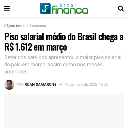
Página Inicial
Economia
Piso salarial médio do Brasil chega a
R$ 1.612 em março
Setor dos serviços apresentou o maior piso salarial
do país em março, assim como nos meses
anteriores
POR
RUAN SAMARONE
12 de maio de 2025, 16:09h