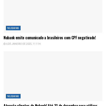
NUBANK
Nubank emite comunicado a brasileiros com CPF negativado!
6 DE JANEIRO DE 2025, 11:11H
NUBANK
Atenção clientes do Nubank! Até 31 de dezembro para utilizar