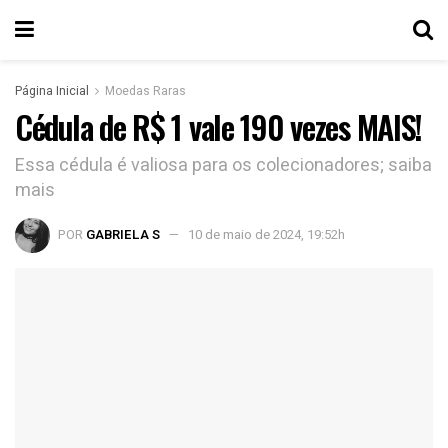
Página Inicial
Moedas Raras
Cédula de R$ 1 vale 190 vezes MAIS!
Essa cédula é valiosa para os colecionadores; saiba
mais
POR
GABRIELA S
10 de maio de 2024, 19:52h