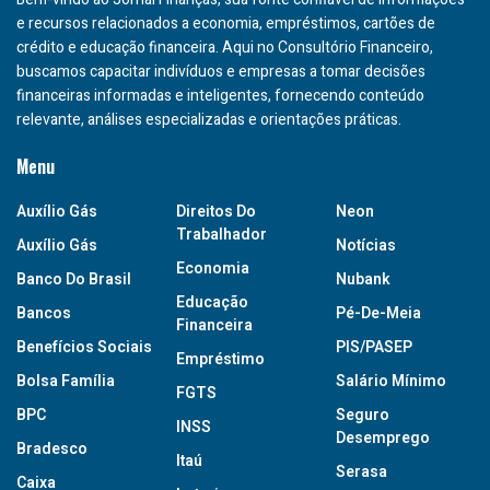
e recursos relacionados a economia, empréstimos, cartões de
crédito e educação financeira. Aqui no Consultório Financeiro,
buscamos capacitar indivíduos e empresas a tomar decisões
financeiras informadas e inteligentes, fornecendo conteúdo
relevante, análises especializadas e orientações práticas.
Menu
Auxílio Gás
Direitos Do
Neon
Trabalhador
Auxílio Gás
Notícias
Economia
Banco Do Brasil
Nubank
Educação
Bancos
Pé-De-Meia
Financeira
Benefícios Sociais
PIS/PASEP
Empréstimo
Bolsa Família
Salário Mínimo
FGTS
BPC
Seguro
INSS
Desemprego
Bradesco
Itaú
Serasa
Caixa