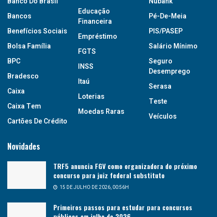
Banco Do Brasil
Nubank
Educação
Bancos
Pé-De-Meia
Financeira
Benefícios Sociais
PIS/PASEP
Empréstimo
Bolsa Família
Salário Mínimo
FGTS
BPC
Seguro
INSS
Desemprego
Bradesco
Itaú
Serasa
Caixa
Loterias
Teste
Caixa Tem
Moedas Raras
Veículos
Cartões De Crédito
Novidades
TRF5 anuncia FGV como organizadora do próximo
concurso para juiz federal substituto
15 DE JULHO DE 2026, 00:56H
Primeiros passos para estudar para concursos
públicos em julho de 2026