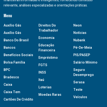
financeiras informadas e inteligentes, fornecendo conteúdo
relevante, análises especializadas e orientações práticas.
Menu
Auxílio Gás
Direitos Do
Neon
Trabalhador
Auxílio Gás
Notícias
Economia
Banco Do Brasil
Nubank
Educação
Bancos
Pé-De-Meia
Financeira
Benefícios Sociais
PIS/PASEP
Empréstimo
Bolsa Família
Salário Mínimo
FGTS
BPC
Seguro
INSS
Desemprego
Bradesco
Itaú
Serasa
Caixa
Loterias
Teste
Caixa Tem
Moedas Raras
Veículos
Cartões De Crédito