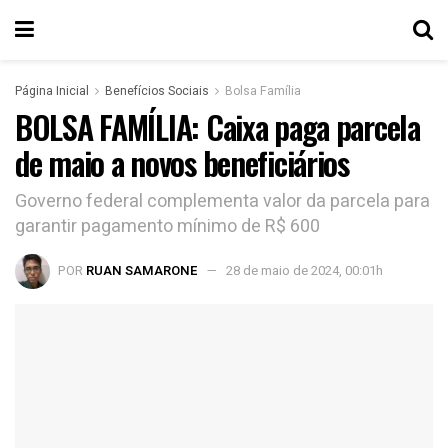
Página Inicial
Benefícios Sociais
Bolsa Família
BOLSA FAMÍLIA: Caixa paga parcela
de maio a novos beneficiários
Governo federal complementa valor da parcela para
garantir pagamento mínimo de R$ 600
POR
RUAN SAMARONE
28 de maio de 2024, 00:01h