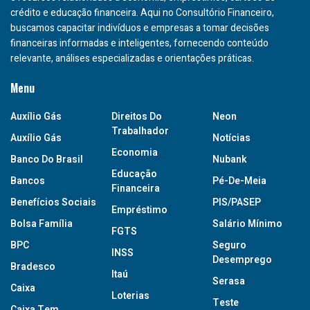
crédito e educação financeira. Aqui no Consultório Financeiro,
buscamos capacitar indivíduos e empresas a tomar decisões
financeiras informadas e inteligentes, fornecendo conteúdo
relevante, análises especializadas e orientações práticas.
Menu
Auxílio Gás
Direitos Do
Neon
Trabalhador
Auxílio Gás
Notícias
Economia
Banco Do Brasil
Nubank
Educação
Bancos
Pé-De-Meia
Financeira
Benefícios Sociais
PIS/PASEP
Empréstimo
Bolsa Família
Salário Mínimo
FGTS
BPC
Seguro
INSS
Desemprego
Bradesco
Itaú
Serasa
Caixa
Loterias
Teste
Caixa Tem