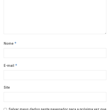
Nome
*
E-mail
*
Site
Salvar meus dados neste navegador para a próxima vez que