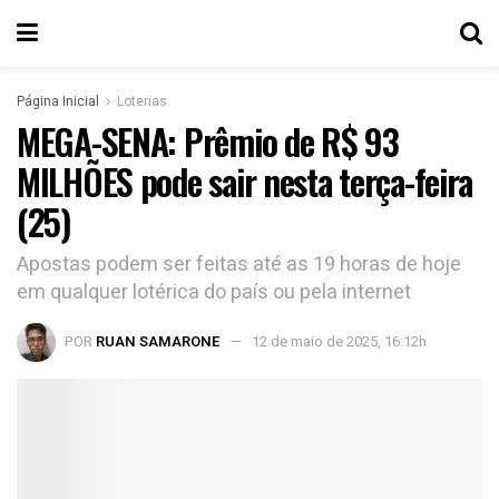
Página Inicial
Loterias
MEGA-SENA: Prêmio de R$ 93
MILHÕES pode sair nesta terça-feira
(25)
Apostas podem ser feitas até as 19 horas de hoje
em qualquer lotérica do país ou pela internet
POR
RUAN SAMARONE
12 de maio de 2025, 16:12h