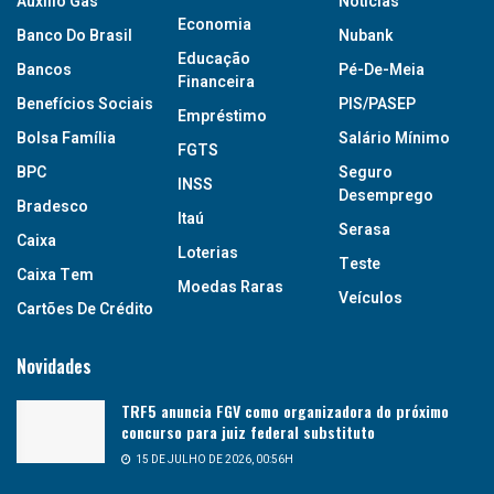
Auxílio Gás
Notícias
Economia
Banco Do Brasil
Nubank
Educação
Bancos
Pé-De-Meia
Financeira
Benefícios Sociais
PIS/PASEP
Empréstimo
Bolsa Família
Salário Mínimo
FGTS
BPC
Seguro
INSS
Desemprego
Bradesco
Itaú
Serasa
Caixa
Loterias
Teste
Caixa Tem
Moedas Raras
Veículos
Cartões De Crédito
Novidades
TRF5 anuncia FGV como organizadora do próximo
concurso para juiz federal substituto
15 DE JULHO DE 2026, 00:56H