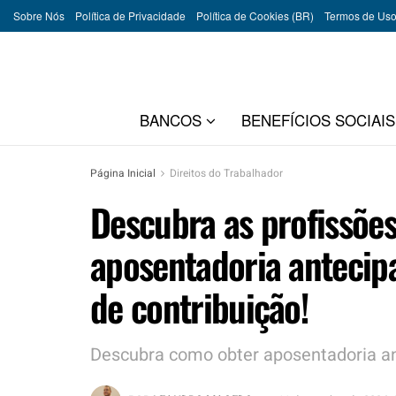
Sobre Nós
Política de Privacidade
Política de Cookies (BR)
Termos de Us
BANCOS
BENEFÍCIOS SOCIAIS
Página Inicial
Direitos do Trabalhador
Descubra as profissõe
aposentadoria antecip
de contribuição!
Descubra como obter aposentadoria a